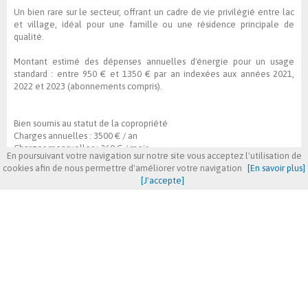
Un bien rare sur le secteur, offrant un cadre de vie privilégié entre lac
et village, idéal pour une famille ou une résidence principale de
qualité.
Montant estimé des dépenses annuelles d'énergie pour un usage
standard : entre 950 € et 1350 € par an indexées aux années 2021,
2022 et 2023 (abonnements compris).
Bien soumis au statut de la copropriété
Charges annuelles :
3500 € / an
Charges mensuelles :
260 € / mois
En poursuivant votre navigation sur notre site vous acceptez l'utilisation de
Montant moyen estimé des dépenses annuelles d'énergie pour un
cookies afin de nous permettre d'améliorer votre navigation
[En savoir plus]
usage standard, établi à partir des prix de l'énergie de l'année
[J'accepte]
2021,2022,2023 entre 950€ et 1350€.
Les informations sur les risques auxquels ce bien est exposé sont
disponibles sur le site Géorisques
https://www.georisques.gouv.fr
680 000 €
honoraires charge vendeur
AFFICHER LES CARACTÉRISTIQUES DPE / GES