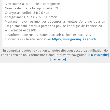
Bien soumis au statut de la copropriété
Nombre de lots de la copropriété :
39
Charges annuelles :
2460 € / an
Charges mensuelles :
205.98 € / mois
Montant moyen estimé des dépenses annuelles d'énergie pour un
usage standard, établi à partir des prix de l'énergie de l'année 2021
entre 1620€ et 2220€.
Les informations sur les risques auxquels ce bien est exposé sont
disponibles sur le site Géorisques
https://www.georisques.gouv.fr
295 000 €
En poursuivant votre navigation sur notre site vous acceptez l'utilisation de
cookies afin de nous permettre d'améliorer votre navigation
[En savoir plus]
honoraires charge vendeur
[J'accepte]
AFFICHER LES CARACTÉRISTIQUES DPE / GES
Nombre de pièces
4
Nombre de chambres
3
Surface habitable
91.93 m²
Quartier
Centre